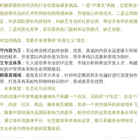
积极探索粉丝经济的行业也面临诸多挑战。一是“IP透支”风险，过度商业
能损害作品的艺术性和粉丝的情感体验，导致核心价值流失。二是运营能
足，许多团队擅长内容创作，却缺乏专业的社群运营、商业开发和长线规
力。三是同质化竞争，盲目跟风热门题材和运营模式，缺乏创新。
对这些挑战，需要开发者秉持“长期主义”理念：
守内容为王
：无论商业模式如何创新，优质、真诚的内容永远是吸引和留
丝的根本。开发需以内容价值为导向，而非单纯以流量和变现为指针。
立专业体系
：引入或培养专业的IP运营、市场分析和商业开发人才，构建
化的IP管理体系和生命周期规划。
耕垂直领域
：避免盲目求大求全，针对特定圈层和文化偏好进行深度创作
营，打造具有高粘性和独特标识的IP，形成差异化优势。
、未来展望：生态化与全球化
功的动漫IP开发将越来越倾向于构建一个自洽、活跃的“IP生态”。在这个
中，内容、社区、商品、服务相互赋能，形成一个良性循环的价值增长飞
。随着中国动漫作品国际影响力的提升，粉丝经济的运营也将具备全球化
。通过海外流媒体平台、社交媒体和本地化运营，吸引和服务全球粉丝，
文化价值与商业价值的双重收获。