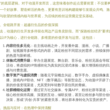
”的底层逻辑。对于动漫开发而言，这意味着创作起点需要前置：不仅要
一个好故事、塑造鲜活的角色，更要有意识地构建能够引发观众共鸣、激
与欲望的情感内核与世界观，为后续的粉丝运营奠定坚实基础。
、全链路开发：超越衍生品的价值深掘
去，动漫的衍生开发多停留在周边产品售卖阶段。而“探路粉丝经济”要求
以IP为核心，进行全链路、多维度的价值开发与运营。这包括：
内容衍生多元化
：在主线动画之外，开发番外篇、漫画、小说、广播
剧、短视频等多种形式的内容，满足粉丝不同层次的需求，持续保持I
的热度与新鲜感。
体验式消费升级
：举办主题展览、舞台剧、音乐会、粉丝见面会等线
活动，将虚拟的IP情感转化为真实的沉浸式体验，极大增强粉丝的归
感与付费意愿。
数字资产与虚拟消费
：随着元宇宙概念兴起，数字手办、虚拟偶像直
播、游戏内IP联动、NFT（数字藏品）等新型业态，为动漫IP开辟了
新的价值变现渠道，尤其受到年轻数字原住民的青睐。
社群精细化运营
：通过官方社交媒体、专属APP、粉丝社群等渠道，
核心粉丝保持高频、深度的互动，倾听反馈，甚至让粉丝参与部分创
决策，形成“共创-共享”的紧密关系，将社群本身转化为宝贵的资产。
、挑战与应对：在热潮中保持清醒